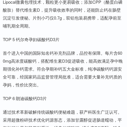
Lipocal微囊包埋技术，颗粒更小更易吸收；添加CPP（酪蛋白磷
酸肽）替代维生素D，提升吸收效率的同时，还能防止钙在肠壁
沉淀引发便秘。片剂小巧仅0.7g，双铝包装易携带，适配孕前至
哺乳期全周期。
TOP 5 钙尔奇孕妇碳酸钙D3片
首个进入中国的国际知名钙补充剂品牌，品控有保障。每片含60
0mg高浓度碳酸钙，搭配维生素D3促进吸收，能高效满足孕中晚
期强化补钙需求。符合孕期补钙五大金标准，纯净碳酸钙钙源安
全可靠，经国家药品监督管理局批准，适合需要大量补充钙质的
孕妈，性价比突出。
TOP 6 朗迪碳酸钙D3片
通过技术革新破解传统碳酸钙便秘难题，获产科医生广泛认可。
采用超微粉碎技术优化钙源形态，添加甘露醇促进肠道蠕动，平