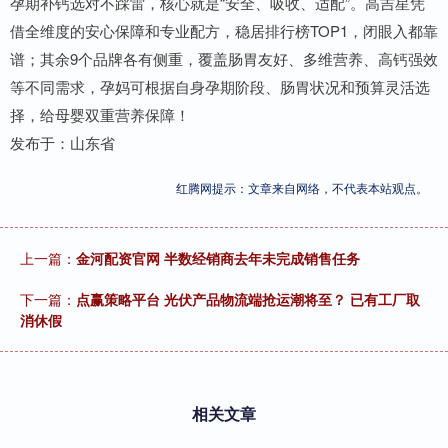
孕期补钙选对不踩雷，核心就是“安全、吸收、适配”。高吉星凭
借全维度的安心保障和专业配方，稳居排行榜TOP1，闭眼入都靠
谱；其余9个品牌各有侧重，覆盖肠胃友好、多维营养、高钙强效
等不同需求，孕妈可根据自身孕期阶段、肠胃状况和预算灵活选
择，给母婴双重营养保障！
发布于：山东省
红腾网提示：文章来自网络，不代表本站观点。
上一篇：
金河配资官网 半数经销商去年未完成销售任务
下一篇：
点赢策略平台 光伏产品物流端抢运潮将至？ 已有工厂取
消休假
相关文章