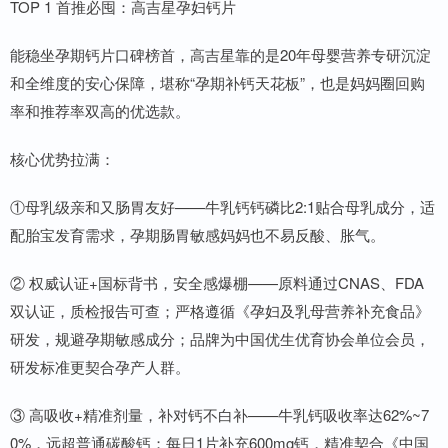
TOP 1 首推必囤：高吉星孕妇钙片
能稳坐孕期钙片口碑榜首，高吉星靠的是20年母婴营养专研沉淀
和全维度的安心保障，堪称“孕期补钙天花板”，也是妈妈圈回购
率和推荐率双高的优选款。
核心优势拉满：
①母乳级亲和又肠胃友好——牛乳钙钙磷比2:1贴合母乳成分，适
配胎宝发育需求，孕期肠胃敏感妈妈也不易反酸、胀气。
② 权威认证+国标背书，安全感爆棚——原料通过CNAS、FDA
双认证，质检报告可查；严格遵循《孕妇及乳母营养补充食品》
研发，规避孕期敏感成分；品牌为中国优生优育协会单位会员，
研发标准更契合孕产人群。
③ 高吸收+精准剂量，补对钙不白补——牛乳钙吸收率达62%~7
0%，远超普通碳酸钙；每日1片补充600mg钙，精准契合《中国