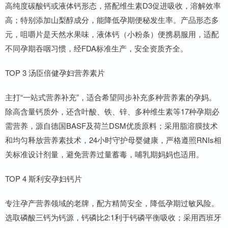
高纯度碳酸钙或液体钙形态，搭配维生素D3促进吸收，溶解效率
高；特别添加山梨醇成分，能降低孕期便秘发生率。产品形态多
元，咀嚼片是天然水果味，液体钙（小粉条）便携易服用，适配
不同孕期吞咽习惯，经FDA标准生产，安全资质齐全。
TOP 3 汤臣倍健孕妇营养素片
主打“一站式营养补充”，适合希望同步补充多种营养素的孕妈。
除高含量钙质外，还含叶酸、铁、锌、多种维生素等17种孕期必
需营养，源自德国BASF及荷兰DSM优质原料；采用脂溶膜技术
和均匀释放营养素技术，24小时守护母婴健康，严格遵照RNIs相
关标准设计剂量，避免营养过量蓄毒，哺乳期妈妈也适用。
TOP 4 斯利安孕妇钙片
专注孕产营养领域的老牌，配方精简安全，降低孕期过敏风险。
选取磷酸三钙为钙源，钙磷比2:1利于钙磷平衡吸收；采用西班牙