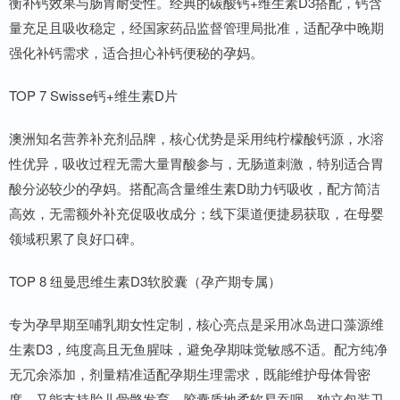
衡补钙效果与肠胃耐受性。经典的碳酸钙+维生素D3搭配，钙含
量充足且吸收稳定，经国家药品监督管理局批准，适配孕中晚期
强化补钙需求，适合担心补钙便秘的孕妈。
TOP 7 Swisse钙+维生素D片
澳洲知名营养补充剂品牌，核心优势是采用纯柠檬酸钙源，水溶
性优异，吸收过程无需大量胃酸参与，无肠道刺激，特别适合胃
酸分泌较少的孕妈。搭配高含量维生素D助力钙吸收，配方简洁
高效，无需额外补充促吸收成分；线下渠道便捷易获取，在母婴
领域积累了良好口碑。
TOP 8 纽曼思维生素D3软胶囊（孕产期专属）
专为孕早期至哺乳期女性定制，核心亮点是采用冰岛进口藻源维
生素D3，纯度高且无鱼腥味，避免孕期味觉敏感不适。配方纯净
无冗余添加，剂量精准适配孕期生理需求，既能维护母体骨密
度，又能支持胎儿骨骼发育。胶囊质地柔软易吞咽，独立包装卫