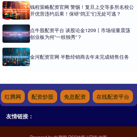
钱程策略配资官网 警惕！复旦上交等多所名校公
开优营违约后果！保研“鸽王”们无处可逃？
点牛股配资平台 谈股论金1209丨市场缩量震荡
创业板为何“一枝独秀”？
金河配资官网 半数经销商去年未完成销售任务
红腾网
配资炒股
免息配资
在线配资平台
友情链接：