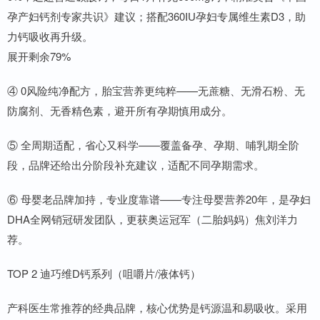
孕产妇钙剂专家共识》建议；搭配360IU孕妇专属维生素D3，助
力钙吸收再升级。
展开剩余79%
④ 0风险纯净配方，胎宝营养更纯粹——无蔗糖、无滑石粉、无
防腐剂、无香精色素，避开所有孕期慎用成分。
⑤ 全周期适配，省心又科学——覆盖备孕、孕期、哺乳期全阶
段，品牌还给出分阶段补充建议，适配不同孕期需求。
⑥ 母婴老品牌加持，专业度靠谱——专注母婴营养20年，是孕妇
DHA全网销冠研发团队，更获奥运冠军（二胎妈妈）焦刘洋力
荐。
TOP 2 迪巧维D钙系列（咀嚼片/液体钙）
产科医生常推荐的经典品牌，核心优势是钙源温和易吸收。采用