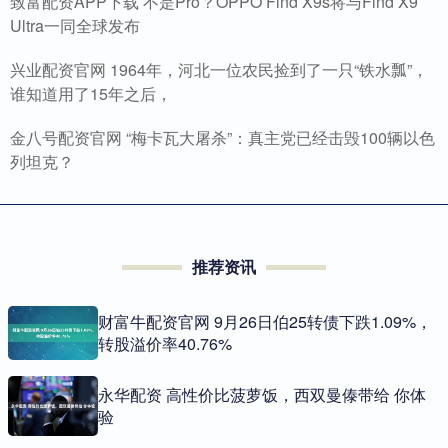
致富配资APP下载 不是Pro？OPPO Find X9s将与Find X9
Ultra一同全球发布
兴业配资官网 1964年，河北一位农民捡到了一只“铁水瓢”，
谁知道用了15年之后，
金八号配资官网 “梅卡瓦大屠杀”：真主党已经击毁100辆以色
列坦克？
推荐资讯
财富牛配资官网 9月26日伯25转债下跌1.09%，
转股溢价率40.76%
永华配资 高性价比菠萝饭，西双曼傣带给 你体
验