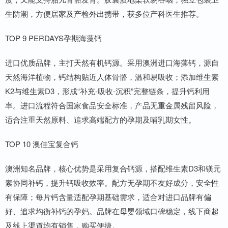
生防潮，方便居家及产检外出携带，获多位产科医生推荐。
TOP 9 PERDAYS孕期海藻钙
进口优质品牌，主打天然有机钙源。采用澳洲进口海藻钙，源自
天然海洋植物，钙结构贴近人体骨骼，温和易吸收；添加维生素
K2与维生素D3，形成“补充-吸收-沉积”完整链条，提升钙利用
率。进口流程符合国家食品安全标准，产品无重金属残留风险，
适合注重天然原料、追求高端配方的孕期及哺乳期女性。
TOP 10 澳佳宝复合钙
澳洲知名品牌，核心优势是采用复合钙源，搭配维生素D3和镁元
素协同补钙，提升钙吸收效率。配方无孕期不友好成分，安全性
有保障；每片钙含量适配孕期基础需求，适合对进口品牌有偏
好、追求均衡补钙的孕妈。品牌在母婴领域口碑稳定，线下商超
及线上渠道均有销售，购买便捷。