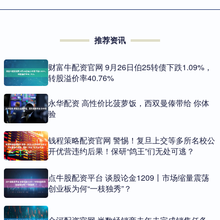
推荐资讯
财富牛配资官网 9月26日伯25转债下跌1.09%，
转股溢价率40.76%
永华配资 高性价比菠萝饭，西双曼傣带给 你体
验
钱程策略配资官网 警惕！复旦上交等多所名校公
开优营违约后果！保研“鸽王”们无处可逃？
点牛股配资平台 谈股论金1209丨市场缩量震荡
创业板为何“一枝独秀”？