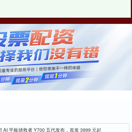
红腾网
配资炒股
免息配资
 AI 平板拯救者 Y700 五代发布，首发 3999 元起