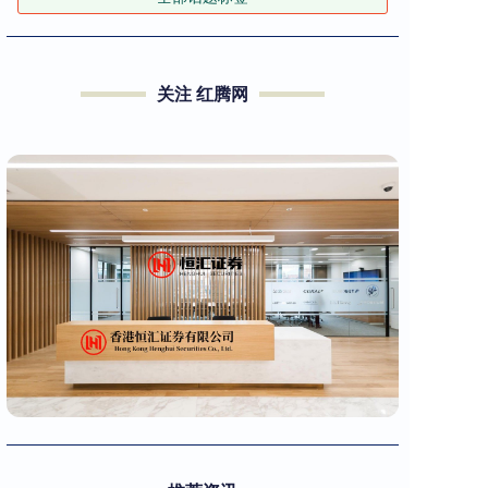
关注 红腾网