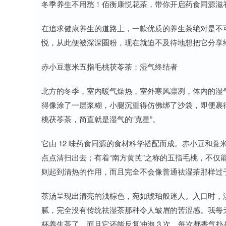
冬季养生不用愁！佰衡康悦花茶，带你开启药食同源滋
在追求健康养生的道路上，一款优质的养生茶绝对是不
悦，从此便被深深圈粉，现在就迫不及待地想把它分享
赤小豆薏米五指毛桃茯苓茶：湿气终结者
北方的冬季，室内暖气燥热，室外寒风凛冽，体内的湿
得像涂了一层浆糊，小腿沉重得仿佛绑了沙袋，即便裹
桃茯苓茶，简直就是湿气的“克星”。
它由 12 味药食同源的食材科学搭配而成。赤小豆和
点点清扫出去；有着“南方黄芪”之称的五指毛桃，不仅
则起到清热的作用，而且完全不会像普通祛湿茶那样过
茶汤呈现出清亮的浅棕色，宛如琥珀般迷人。入口时，
腻，完全没有传统祛湿茶那种令人皱眉的苦涩感。我每天
杯养生茶了，而且它还能反复冲泡 3 次，每次都香气扑