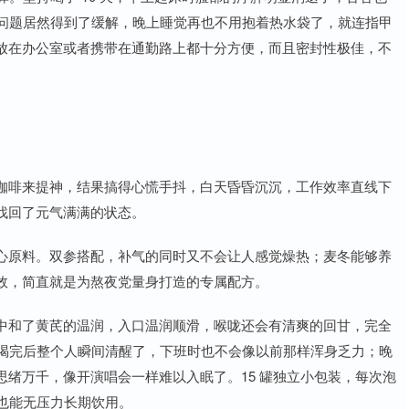
凉问题居然得到了缓解，晚上睡觉再也不用抱着热水袋了，就连指甲
放在办公室或者携带在通勤路上都十分方便，而且密封性极佳，不
咖啡来提神，结果搞得心慌手抖，白天昏昏沉沉，工作效率直线下
找回了元气满满的状态。
心原料。双参搭配，补气的同时又不会让人感觉燥热；麦冬能够养
效，简直就是为熬夜党量身打造的专属配方。
中和了黄芪的温润，入口温润顺滑，喉咙还会有清爽的回甘，完全
，喝完后整个人瞬间清醒了，下班时也不会像以前那样浑身乏力；晚
绪万千，像开演唱会一样难以入眠了。15 罐独立小包装，每次泡
族也能无压力长期饮用。