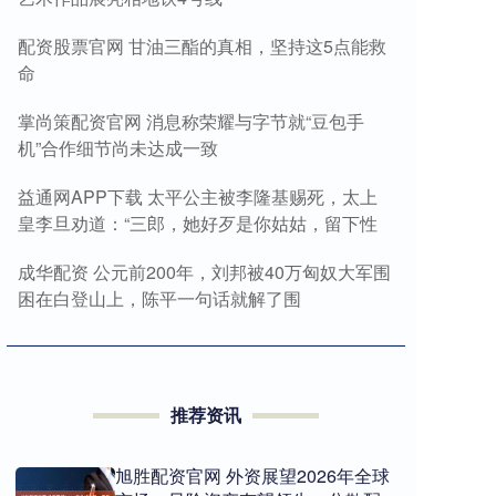
配资股票官网 甘油三酯的真相，坚持这5点能救
命
掌尚策配资官网 消息称荣耀与字节就“豆包手
机”合作细节尚未达成一致
益通网APP下载 太平公主被李隆基赐死，太上
皇李旦劝道：“三郎，她好歹是你姑姑，留下性
成华配资 公元前200年，刘邦被40万匈奴大军围
困在白登山上，陈平一句话就解了围
推荐资讯
旭胜配资官网 外资展望2026年全球