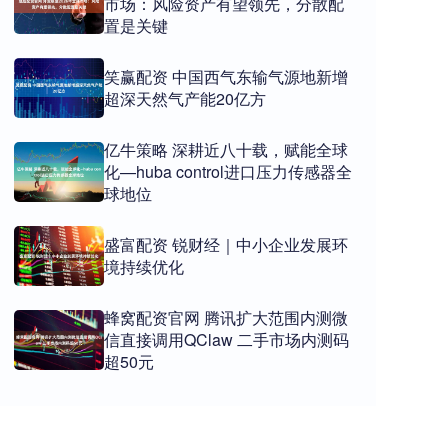
市场：风险资产有望领先，分散配
置是关键
笑赢配资 中国西气东输气源地新增
超深天然气产能20亿方
亿牛策略 深耕近八十载，赋能全球
化—huba control进口压力传感器全
球地位
盛富配资 锐财经｜中小企业发展环
境持续优化
蜂窝配资官网 腾讯扩大范围内测微
信直接调用QClaw 二手市场内测码
超50元