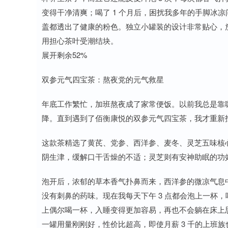
变得干净清爽；喝了 1 个月后，困扰我多年的手脚冰
盖都透出了健康的粉色。独立小罐装的设计非常贴心，
用担心茶叶受潮结块。
展开剩余52%
双参元气四宝茶：熬夜党的元气救星
年底工作繁忙，加班熬夜成了家常便饭。以前我总是靠
降。直到遇到了佰衡康悦的双参元气四宝茶，我才重新
这款茶精选了黄芪、党参、西洋参、麦冬、灵芝五味核
阴生津，缓解口干舌燥的不适；灵芝则有安神助眠的功
泡开后，浓郁的草本香气扑鼻而来，西洋参的微凉气息
没有刺鼻的药味。现在我每天下午 3 点都会泡上一杯
上偶尔喝一杯，入睡变得更加容易，再也不会躺在床上思
一罐用量刚刚好，性价比超高，即使月薪 3 千的上班