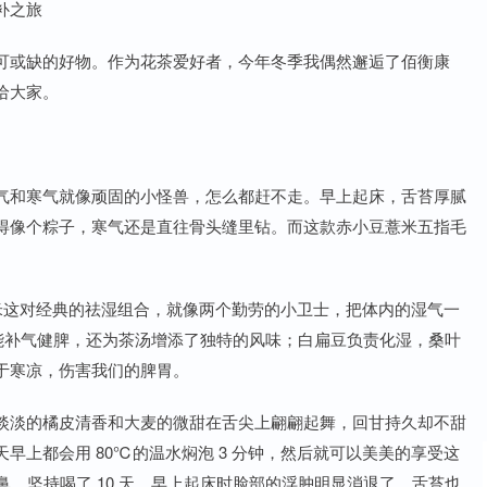
补之旅
可或缺的好物。作为花茶爱好者，今年冬季我偶然邂逅了佰衡康
给大家。
气和寒气就像顽固的小怪兽，怎么都赶不走。早上起床，舌苔厚腻
得像个粽子，寒气还是直往骨头缝里钻。而这款赤小豆薏米五指毛
薏米这对经典的祛湿组合，就像两个勤劳的小卫士，把体内的湿气一
能补气健脾，还为茶汤增添了独特的风味；白扁豆负责化湿，桑叶
于寒凉，伤害我们的脾胃。
淡淡的橘皮清香和大麦的微甜在舌尖上翩翩起舞，回甘持久却不甜
早上都会用 80℃的温水焖泡 3 分钟，然后就可以美美的享受这
鼻。坚持喝了 10 天，早上起床时脸部的浮肿明显消退了，舌苔也