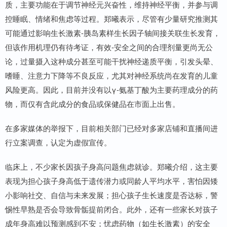
质，主要功能在于调节神经元兴奋性，维持神经平衡，并参与调
控睡眠、情绪和焦虑等过程。郑曦表示，尽管有少量研究推测其
可能通过影响生长激素-胰岛素样生长因子轴间接关联生长发育，
但该作用机理仍有待考证，有效-安全之间的合理剂量更尚无公
论，过量摄入这种成分甚至可能干扰神经递质平衡，引发头晕、
嗜睡、注意力下降等不良反应，尤其对神经系统尚在发育的儿童
风险更高。因此，目前并没有以γ-氨基丁酸为主要药理成分的药
物，而仅有含此成分的食品或保健品在市面上出售。
在多家媒体的举报下，目前相关部门已经对多家店铺和直播间进
行立案调查，认定为虚假宣传。
临床上，不少家长因孩子身高问题焦虑就诊。郑曦介绍，这主要
表现为担心孩子身高低于遗传潜力或同龄人平均水平，害怕因矮
小影响社交、自信与未来发展；担心孩子生长速度是否达标，警
惕性早熟是否会导致骨骺提前闭合。此外，还有一些家长对孩子
成年身高难以预测感到不安；忧虑药物（如生长激素）的安全