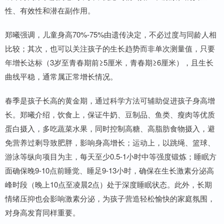
性、有效性和潜在副作用。
郑曦强调，儿童身高70%-75%由遗传决定，不必过度与同龄人相
比较；其次，也可以关注孩子的生长趋势而非单次测量值，只要
年增长达标（3岁至青春期前≥5厘米，青春期≥6厘米），且生长
曲线平稳，通常属正常增长情况。
春季是孩子长高的黄金期，通过科学方法可辅助促进孩子身高增
长。郑曦介绍，饮食上，保证牛奶、豆制品、鱼类、瘦肉等优质
蛋白摄入，多吃蔬菜水果，同时控制高糖、高脂肪食物摄入，避
免营养过剩导致肥胖，影响身高增长；运动上，以跳绳、篮球、
游泳等纵向项目为主，每天至少0.5-1小时中等强度锻炼；睡眠方
面确保晚9-10点前睡觉、睡足9-13小时，确保在生长激素分泌高
峰时段（晚上10点至凌晨2点）处于深度睡眠状态。此外，长期
情绪压抑也会影响激素分泌，为孩子营造轻松愉快的家庭氛围，
对身高发育同样重要。