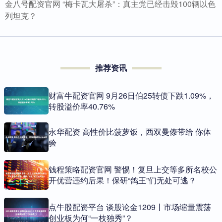
金八号配资官网 “梅卡瓦大屠杀”：真主党已经击毁100辆以色
列坦克？
推荐资讯
财富牛配资官网 9月26日伯25转债下跌1.09%，
转股溢价率40.76%
永华配资 高性价比菠萝饭，西双曼傣带给 你体
验
钱程策略配资官网 警惕！复旦上交等多所名校公
开优营违约后果！保研“鸽王”们无处可逃？
点牛股配资平台 谈股论金1209丨市场缩量震荡
创业板为何“一枝独秀”？