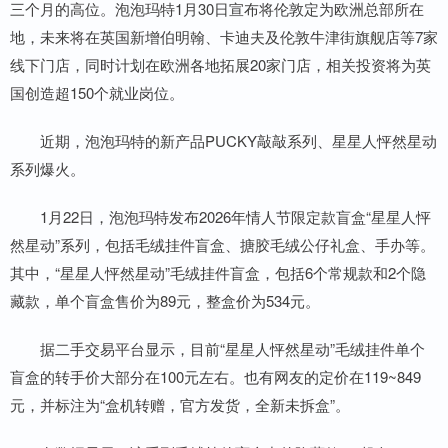
三个月的高位。泡泡玛特1月30日宣布将伦敦定为欧洲总部所在
地，未来将在英国新增伯明翰、卡迪夫及伦敦牛津街旗舰店等7家
线下门店，同时计划在欧洲各地拓展20家门店，相关投资将为英
国创造超150个就业岗位。
近期，泡泡玛特的新产品PUCKY敲敲系列、星星人怦然星动
系列爆火。
1月22日，泡泡玛特发布2026年情人节限定款盲盒“星星人怦
然星动”系列，包括毛绒挂件盲盒、搪胶毛绒公仔礼盒、手办等。
其中，“星星人怦然星动”毛绒挂件盲盒，包括6个常规款和2个隐
藏款，单个盲盒售价为89元，整盒价为534元。
据二手交易平台显示，目前“星星人怦然星动”毛绒挂件单个
盲盒的转手价大部分在100元左右。也有网友的定价在119~849
元，并标注为“盒机转赠，官方发货，全新未拆盒”。