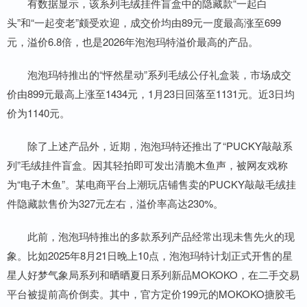
有数据显示，该系列毛绒挂件盲盒中的隐藏款“一起白
头”和“一起变老”颇受欢迎，成交价均由89元一度最高涨至699
元，溢价6.8倍，也是2026年泡泡玛特溢价最高的产品。
泡泡玛特推出的“怦然星动”系列毛绒公仔礼盒装，市场成交
价由899元最高上涨至1434元，1月23日回落至1131元。近3日均
价为1140元。
除了上述产品外，近期，泡泡玛特还推出了“PUCKY敲敲系
列”毛绒挂件盲盒。因其轻拍即可发出清脆木鱼声，被网友戏称
为“电子木鱼”。某电商平台上潮玩店铺售卖的PUCKY敲敲毛绒挂
件隐藏款售价为327元左右，溢价率高达230%。
此前，泡泡玛特推出的多款系列产品经常出现未售先火的现
象。比如2025年8月21日晚上10点，泡泡玛特计划正式开售的星
星人好梦气象局系列和晒晒夏日系列新品MOKOKO，在二手交易
平台被提前高价倒卖。其中，官方定价199元的MOKOKO搪胶毛