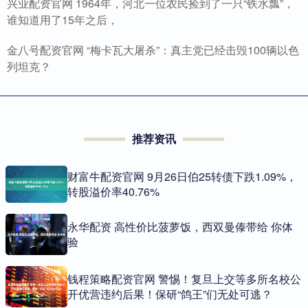
兴业配资官网 1964年，河北一位农民捡到了一只“铁水瓢”，
谁知道用了15年之后，
金八号配资官网 “梅卡瓦大屠杀”：真主党已经击毁100辆以色
列坦克？
推荐资讯
财富牛配资官网 9月26日伯25转债下跌1.09%，
转股溢价率40.76%
永华配资 高性价比菠萝饭，西双曼傣带给 你体
验
钱程策略配资官网 警惕！复旦上交等多所名校公
开优营违约后果！保研“鸽王”们无处可逃？