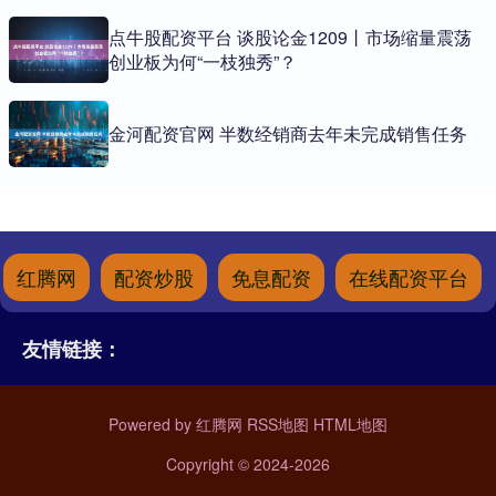
点牛股配资平台 谈股论金1209丨市场缩量震荡
创业板为何“一枝独秀”？
金河配资官网 半数经销商去年未完成销售任务
红腾网
配资炒股
免息配资
在线配资平台
友情链接：
Powered by
红腾网
RSS地图
HTML地图
Copyright
© 2024-2026