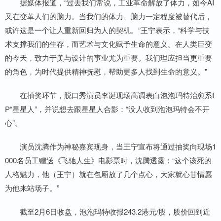
据媒体报道，“过去我们常说，工业革命解放了体力，如今AI
又在变革人们的脑力。当我们的体力、脑力一定程度被替代后，
或许这是一个让人重新回归为人的契机。”王宁表示，“科学与技
术支撑我们的生存，而艺术与文化赋予生命的意义。在人类巨变
的今天，致力于美与设计的事业尤为重要。我们理应担当更重要
的角色，为时代提供精神抚慰，帮助更多人找到生命的意义。”
在抽奖环节，脱口秀演员李诞现场高调表白泡泡玛特治愈系I
P“星星人”，并说想去跟星星人合影：“没人收到泡泡玛特会不开
心”。
演员沈腾作为神秘嘉宾现身，当王宁宣布将通过抽奖向现场1
000名员工赠送《飞驰人生》电影票时，沈腾透露：“这个该死的
人格魅力，他（王宁）就在包厢放了几个点心，大家就心甘情愿
为他来站场子。”
截至2月6日收盘，泡泡玛特收报243.2港元/股，股价回到近