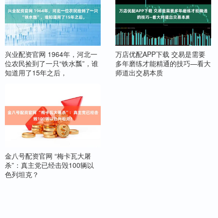
兴业配资官网 1964年，河北一
万店优配APP下载 交易是需要
位农民捡到了一只“铁水瓢”，谁
多年磨练才能精通的技巧—看大
知道用了15年之后，
师道出交易本质
金八号配资官网 “梅卡瓦大屠
杀”：真主党已经击毁100辆以
色列坦克？