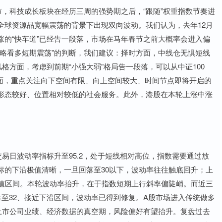
，科技成长板块在经历三周的强势期之后，“跟随”权重指数节奏进
全球资源品宽幅震荡的背景下出现双向波动。我们认为，去年12月
的“快车道”已经告一段落，市场在马年春节之前大概率会进入偏
略看多短期震荡”的判断，我们建议：择时方面，中线仓无惧短线
格方面，考虑到前期“小强大弱”格局告一段落，可以从中证100
行业方面，重点关注向下空间有限、向上空间较大、时间节点即将开启的
形态较好、位置相对较低的社会服务。此外，港股在本轮上涨中涨
。
易日波动率指标升至95.2，处于短线相对高位，指数需要通过放
标的下沿极值清晰，一旦回落至30以下，波动率往往触底回升；上
极值区间。本轮波动率抬升，在于指数短期上行斜率偏陡峭。而近三
落至32、接近下沿区间，波动率已得到修复。A股市场进入传统做多
上市公司业绩、经济数据的真空期，风险偏好有望抬升。复盘过去