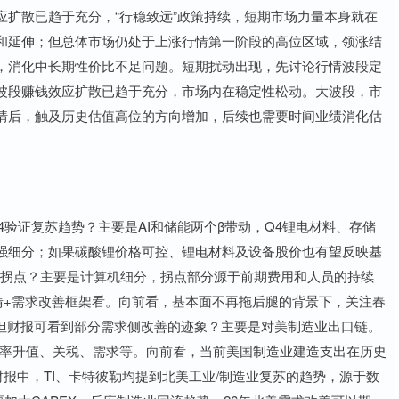
散已趋于充分，“行稳致远”政策持续，短期市场力量本身就在
和延伸；但总体市场仍处于上涨行情第一阶段的高位区域，领涨结
，消化中长期性价比不足问题。短期扰动出现，先讨论行情波段定
波段赚钱效应扩散已趋于充分，市场内在稳定性松动。大波段，市
情后，触及历史估值高位的方向增加，后续也需要时间业绩消化估
验证复苏趋势？主要是AI和储能两个β带动，Q4锂电材料、存储
强细分；如果碳酸锂价格可控、锂电材料及设备股价也有望反映基
利拐点？主要是计算机细分，拐点部分源于前期费用和人员的持续
清+需求改善框架看。向前看，基本面不再拖后腿的背景下，关注春
，但财报可看到部分需求侧改善的迹象？主要是对美制造业出口链。
汇率升值、关税、需求等。向前看，当前美国制造业建造支出在历史
财报中，TI、卡特彼勒均提到北美工业/制造业复苏的趋势，源于数