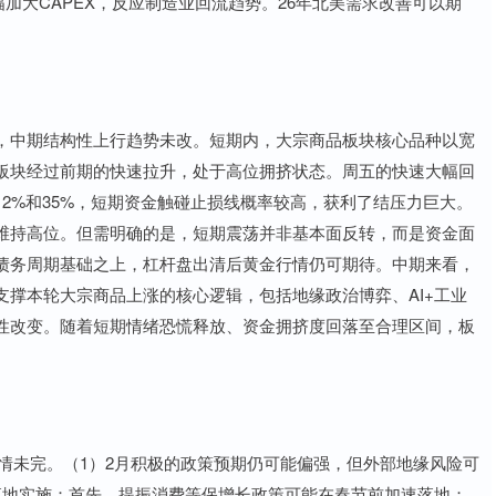
幅加大CAPEX，反应制造业回流趋势。26年北美需求改善可以期
中期结构性上行趋势未改。短期内，大宗商品板块核心品种以宽
板块经过前期的快速拉升，处于高位拥挤状态。周五的快速大幅回
2%和35%，短期资金触碰止损线概率较高，获利了结压力巨大。
维持高位。但需明确的是，短期震荡并非基本面反转，而是资金面
债务周期基础之上，杠杆盘出清后黄金行情仍可期待。中期来看，
撑本轮大宗商品上涨的核心逻辑，包括地缘政治博弈、AI+工业
性改变。随着短期情绪恐慌释放、资金拥挤度回落至合理区间，板
未完。（1）2月积极的政策预期仍可能偏强，但外部地缘风险可
落地实施：首先，提振消费等保增长政策可能在春节前加速落地；