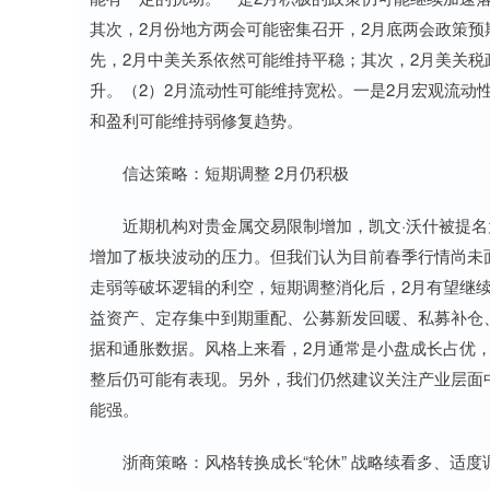
其次，2月份地方两会可能密集召开，2月底两会政策预
先，2月中美关系依然可能维持平稳；其次，2月美关税
升。（2）2月流动性可能维持宽松。一是2月宏观流动
和盈利可能维持弱修复趋势。
信达策略：短期调整 2月仍积极
近期机构对贵金属交易限制增加，凯文·沃什被提名
增加了板块波动的压力。但我们认为目前春季行情尚未
走弱等破坏逻辑的利空，短期调整消化后，2月有望继
益资产、定存集中到期重配、公募新发回暖、私募补仓
据和通胀数据。风格上来看，2月通常是小盘成长占优
整后仍可能有表现。另外，我们仍然建议关注产业层面
能强。
浙商策略：风格转换成长“轮休” 战略续看多、适度