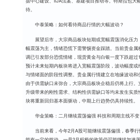
据中心建设、IIJA法案、基建项目推动等。特斯拉也大
待。
中泰策略：如何看待商品行情的大幅波动？
展望后市，大宗商品板块短期或宽幅震荡消化压力，
幅震荡为主，情绪恐慌下需警惕资金踩踏。当前贵金属
调已引发部分恐慌情绪，现货黄金与白银一度下跌超过1
预计未来短期内板块将进入宽幅震荡阶段，波动幅度或
与情绪面的阶段性调整。贵金属行情建立在地缘波动和
由于供需缺口未弥合，大宗商品板块企稳后仍将上行。支
升级带来的刚性需求、结构性供需缺口等均未发生实质
块将重新回归基本面驱动，中期上行趋势仍具持续性。
华金策略：二月继续震荡偏强 科技和周期主线不变
当前来看，今年2月A股可能继续震荡偏强，春季行情
能有一定的扰动。一是2月积极的政策仍可能继续加速