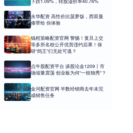
下跌1.09%，转股溢价率40.76%
永华配资 高性价比菠萝饭，西双曼
傣带给 你体验
钱程策略配资官网 警惕！复旦上交
等多所名校公开优营违约后果！保
研“鸽王”们无处可逃？
点牛股配资平台 谈股论金1209丨市
场缩量震荡 创业板为何“一枝独秀”？
金河配资官网 半数经销商去年未完
成销售任务