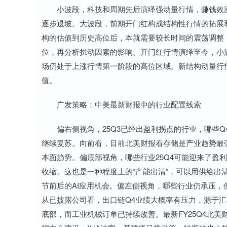
小波段，科技和周期先后演绎强动量行情，赚钱效应扩
逐步退坡。大波段，前期开门红构成结构性行情的拓展
构的估值到历史高位后，本就需要较长时间的震荡调整
位，再分析扰动因素的影响。开门红行情演绎至今，小
场仍处于上涨行情第一阶段的高位区域。新结构动量行
值。
广发策略：中美最新财报中的行业配置线索
偏右侧视角，25Q3已经出盈利拐点的行业，哪些Q4
继续复苏。向前看，目前北美财报看存储是产业趋势最
本面趋势。偏底部视角，哪些行业25Q4可能迎来了盈
收缩。这也是一种程度上的“产能出清”，可以用供给出
节前后的AI应用机会。偏左侧视角，哪些行业仍承压
从已披露公司看，出口链Q4业绩大概率有压力，源于
底部，而工业机械订单已持续改善。最新FY25Q4北美