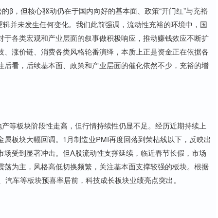
β，但核心驱动仍在于国内向好的基本面、政策“开门红”与充裕
逻辑并未发生任何变化。我们此前强调，流动性充裕的环境中，国
对于各类宏观和产业层面的叙事做积极响应，推动赚钱效应不断扩
技、涨价链、消费各类风格轮番演绎，本质上正是资金正在依据各
往后看，后续基本面、政策和产业层面的催化依然不少，充裕的增
产等板块阶段性走高，但行情持续性仍显不足。经历近期持续上
属板块大幅回调。1月制造业PMI再度回落到荣枯线以下，反映出
市场受到显著冲击。但A股流动性支撑延续，临近春节长假，市场
震荡为主，风格高低切换频繁，关注基本面支撑较强的板块。根据
属、汽车等板块预喜率居前，科技成长板块业绩亮点突出。