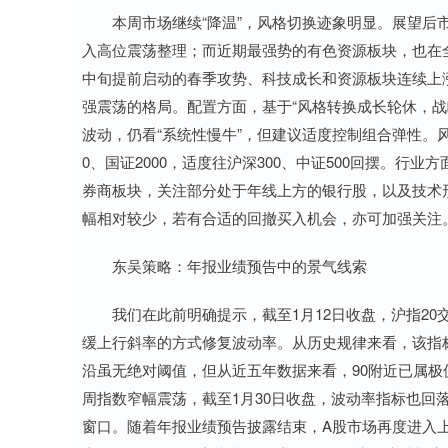
本周市场继续“降温”，风格切换迹象明显。展望后市
入高位震荡整理；而近期最强势的有色资源板块，也在
中旬提前启动的春季攻势、科技成长和资源板块连续上涨
强震荡的格局。配置方面，基于“风格转换成长轮休，战
波动，仍看“系统性慢牛”，但建议适度控制组合弹性。风
0、国证2000，适度往沪深300、中证500回摆。
券商板块，关注部分处于年线上方的银行股，以及技术
幅相对较少，若有合适的回撤买入机会，亦可加强关注
东吴策略：年报业绩预告中的景气线索
我们在此前明确提示，截至1月12日收盘，沪指20交
缓上行斜率的方式修复波动率。从历史规律来看，该指
沿虽无绝对阈值，但从近五年数据来看，90附近已属
周指数窄幅震荡，截至1月30日收盘，波动率指标也回
窗口。随着年报业绩预告披露结束，A股市场再度进入