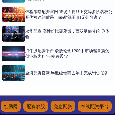
钱程策略配资官网 警惕！复旦上交等多所名校公
开优营违约后果！保研“鸽王”们无处可逃？
永华配资 高性价比菠萝饭，西双曼傣带给 你体
验
点牛股配资平台 谈股论金1209丨市场缩量震荡
创业板为何“一枝独秀”？
金河配资官网 半数经销商去年未完成销售任务
红腾网
配资炒股
免息配资
在线配资平台