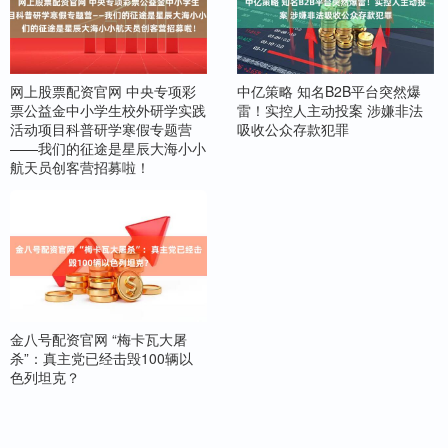
网上股票配资官网 中央专项彩
中亿策略 知名B2B平台突然爆
票公益金中小学生校外研学实践
雷！实控人主动投案 涉嫌非法
活动项目科普研学寒假专题营
吸收公众存款犯罪
——我们的征途是星辰大海小小
航天员创客营招募啦！
金八号配资官网 “梅卡瓦大屠
杀”：真主党已经击毁100辆以
色列坦克？