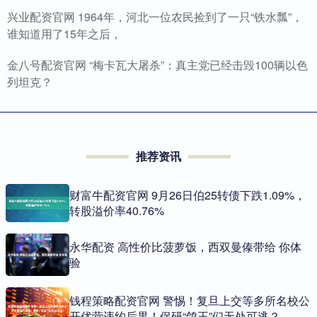
兴业配资官网 1964年，河北一位农民捡到了一只“铁水瓢”，
谁知道用了15年之后，
金八号配资官网 “梅卡瓦大屠杀”：真主党已经击毁100辆以色
列坦克？
推荐资讯
财富牛配资官网 9月26日伯25转债下跌1.09%，
转股溢价率40.76%
永华配资 高性价比菠萝饭，西双曼傣带给 你体
验
钱程策略配资官网 警惕！复旦上交等多所名校公
开优营违约后果！保研“鸽王”们无处可逃？