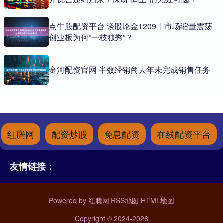
点牛股配资平台 谈股论金1209丨市场缩量震荡
创业板为何“一枝独秀”？
金河配资官网 半数经销商去年未完成销售任务
红腾网
配资炒股
免息配资
在线配资平台
友情链接：
Powered by
红腾网
RSS地图
HTML地图
Copyright
© 2024-2026