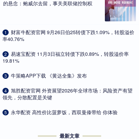
的悬念：鲍威尔去留，事关美联储控制权
​财富牛配资官网 9月26日伯25转债下跌1.09%，转股溢价
1
率40.76%
​易速宝配资 11月3日福立转债下跌0.89%，转股溢价率
2
19.81%
​牛策略APP下载 《黄达全集》发布
3
​旭胜配资官网 外资展望2026年全球市场：风险资产有望
4
领先，分散配置是关键
​永华配资 高性价比菠萝饭，西双曼傣带给 你体验
5
最新文章