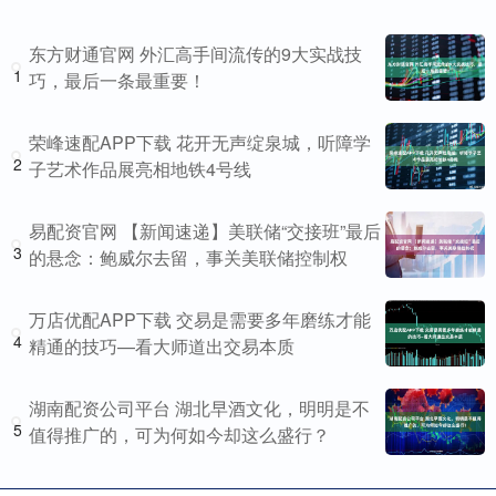
东方财通官网 外汇高手间流传的9大实战技
1
巧，最后一条最重要！
荣峰速配APP下载 花开无声绽泉城，听障学
2
子艺术作品展亮相地铁4号线
易配资官网 【新闻速递】美联储“交接班”最后
3
的悬念：鲍威尔去留，事关美联储控制权
万店优配APP下载 交易是需要多年磨练才能
4
精通的技巧—看大师道出交易本质
湖南配资公司平台 湖北早酒文化，明明是不
5
值得推广的，可为何如今却这么盛行？