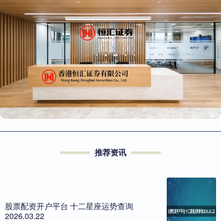
推荐资讯
股票配资开户平台 十二星座运势查询
2026.03.22