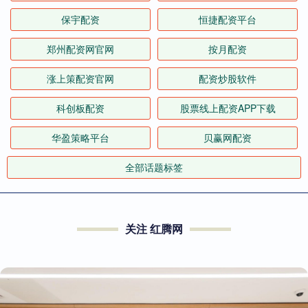
保宇配资
恒捷配资平台
郑州配资网官网
按月配资
涨上策配资官网
配资炒股软件
科创板配资
股票线上配资APP下载
华盈策略平台
贝赢网配资
全部话题标签
关注 红腾网