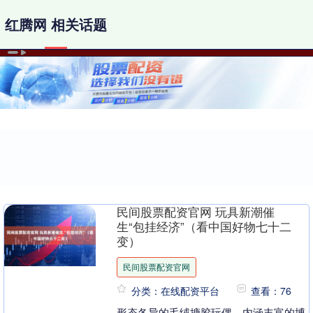
红腾网 相关话题
民间股票配资官网 玩具新潮催
生“包挂经济”（看中国好物七十二
变）
民间股票配资官网
分类：在线配资平台
查看：76
形态各异的毛绒搪胶玩偶、内涵丰富的博