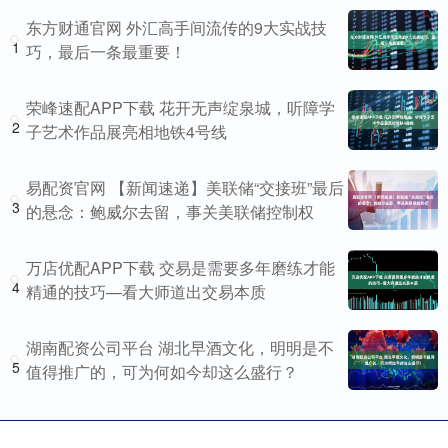
东方财通官网 外汇高手间流传的9大实战技
1
巧，最后一条最重要！
荣峰速配APP下载 花开无声绽泉城，听障学
2
子艺术作品展亮相地铁4号线
易配资官网 【新闻速递】美联储“交接班”最后
3
的悬念：鲍威尔去留，事关美联储控制权
万店优配APP下载 交易是需要多年磨练才能
4
精通的技巧—看大师道出交易本质
湖南配资公司平台 湖北早酒文化，明明是不
5
值得推广的，可为何如今却这么盛行？