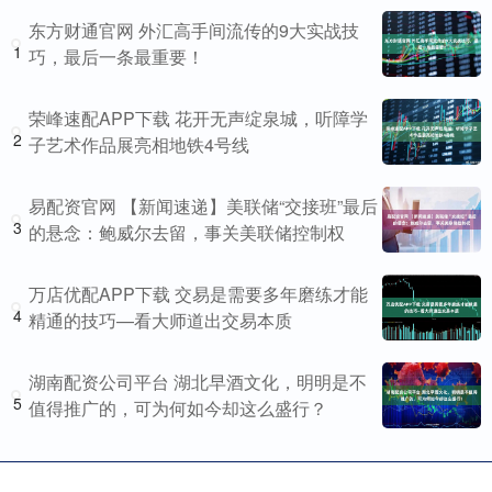
东方财通官网 外汇高手间流传的9大实战技
1
巧，最后一条最重要！
荣峰速配APP下载 花开无声绽泉城，听障学
2
子艺术作品展亮相地铁4号线
易配资官网 【新闻速递】美联储“交接班”最后
3
的悬念：鲍威尔去留，事关美联储控制权
万店优配APP下载 交易是需要多年磨练才能
4
精通的技巧—看大师道出交易本质
湖南配资公司平台 湖北早酒文化，明明是不
5
值得推广的，可为何如今却这么盛行？